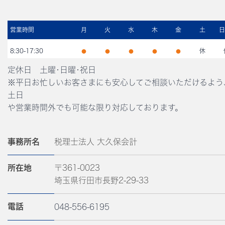
営業時間
月
火
水
木
金
土
日
8:30-17:30
休
●
●
●
●
●
定休日 土曜･日曜･祝日
※平日お忙しいお客さまにも安心してご相談いただけるよう
土日
や営業時間外でも可能な限り対応しております。
事務所名
税理士法人 大久保会計
所在地
〒361-0023
埼玉県行田市長野2-29-33
電話
048-556-6195