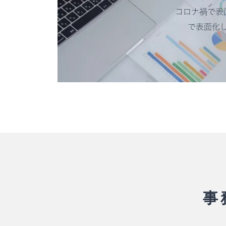
コロナ禍で表
で表面化
事