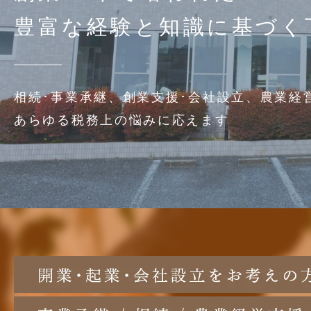
豊富な経験と知識に基づく
豊富な経験と知識に基づく
相続･事業承継、創業支援･会社設立、
相続･事業承継、創業支援･会社設立、
農業経
農業経
あらゆる税務上の悩みに応えます
あらゆる税務上の悩みに応えます