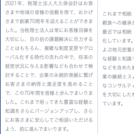
2021年、税理士法人大久保会計はお客
さまや地域の皆様の信頼を得て、おかげ
これまで相続
さまで創業70周年を迎えることができま
親族への継承
した。当税理士法人は常にお客様目線を
最近では相続
大切にし、目の前の課題解決に尽力する
化しています
ことはもちろん、複雑な制度変更やグロ
よぶ地元密着
ーバル化する時代の流れの中で、将来の
な経験と知識
経営状況に与える影響なども合わせて検
などを含めた
討することで、企業の永続的発展に繋げ
業の継続とス
お客さまの納得と満足度を高めること
なコンサルテ
で、この70年間を皆様と歩んでまいりま
を大切にした
した。これまで培ってきた豊富な経験と
ています。
知識をさらにバージョンアップし、さら
にお客さまに安心してご相談いただける
よう、前に進んでまいります。